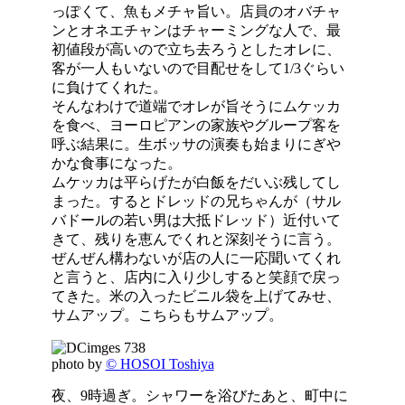
っぽくて、魚もメチャ旨い。店員のオバチャ
ンとオネエチャンはチャーミングな人で、最
初値段が高いので立ち去ろうとしたオレに、
客が一人もいないので目配せをして1/3ぐらい
に負けてくれた。
そんなわけで道端でオレが旨そうにムケッカ
を食べ、ヨーロピアンの家族やグループ客を
呼ぶ結果に。生ボッサの演奏も始まりにぎや
かな食事になった。
ムケッカは平らげたが白飯をだいぶ残してし
まった。するとドレッドの兄ちゃんが（サル
バドールの若い男は大抵ドレッド）近付いて
きて、残りを恵んでくれと深刻そうに言う。
ぜんぜん構わないが店の人に一応聞いてくれ
と言うと、店内に入り少しすると笑顔で戻っ
てきた。米の入ったビニル袋を上げてみせ、
サムアップ。こちらもサムアップ。
photo by
© HOSOI Toshiya
夜、9時過ぎ。シャワーを浴びたあと、町中に