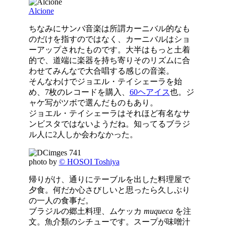
Alcione
ちなみにサンバ音楽は所謂カーニバル的なも
のだけを指すのではなく、カーニバルはショ
ーアップされたものです。大半はもっと土着
的で、道端に楽器を持ち寄りそのリズムに合
わせてみんなで大合唱する感じの音楽。
そんなわけでジョエル・テイシェーラを始
め、7枚のレコードを購入、
60ヘアイス
也。ジ
ャケ写がツボで選んだものもあり。
ジョエル・テイシェーラはそれほど有名なサ
ンビスタではないようだね。知ってるブラジ
ル人に2人しか会わなかった。
photo by
© HOSOI Toshiya
帰りがけ、通りにテーブルを出した料理屋で
夕食。何だか心さびしいと思ったら久しぶり
の一人の食事だ。
ブラジルの郷土料理、ムケッカ
muqueca
を注
文。魚介類のシチューです。スープが味噌汁