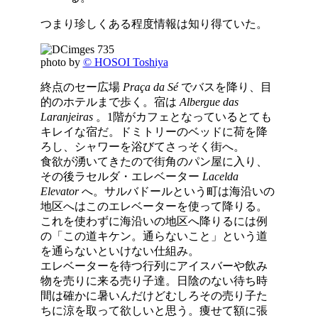
つまり珍しくある程度情報は知り得ていた。
photo by
© HOSOI Toshiya
終点のセー広場
Praça da Sé
でバスを降り、目
的のホテルまで歩く。宿は
Albergue das
Laranjeiras
。1階がカフェとなっているとても
キレイな宿だ。ドミトリーのベッドに荷を降
ろし、シャワーを浴びてさっそく街へ。
食欲が湧いてきたので街角のパン屋に入り、
その後ラセルダ・エレベーター
Lacelda
Elevator
へ。サルバドールという町は海沿いの
地区へはこのエレベーターを使って降りる。
これを使わずに海沿いの地区へ降りるには例
の「この道キケン。通らないこと」という道
を通らないといけない仕組み。
エレベーターを待つ行列にアイスバーや飲み
物を売りに来る売り子達。日陰のない待ち時
間は確かに暑いんだけどむしろその売り子た
ちに涼を取って欲しいと思う。痩せて額に張