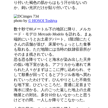
り付いた褐色の肌からはもう汗が出ないの
か、鈍い光沢だけが貼り付いている。
photo by
© HOSOI Toshiya
数十秒で80メートル下の地区に降り、メルカ
ード・モデロ
Mercado Modelo
を訪れる。まぁ
端的にいうとお土産デパート。1階2階にたく
さんの店舗が並び、床屋やちょっとした食事
も取れる。ただ地階には当時の奴隷収容所が
そのまま残されている。
恐る恐る降りていくと海水が染み出した天井
の低い地下室がある。アフリカから連れて来
られた人々がまずはここに押し込められ、そ
して順番が回ってくるとブラジル各地へ買わ
れていったわけです。ひんやりとした不衛生
な地下室。ひどいところだ。普通に足首まで
海水に浸かる。人のごった返した地上の土産
物屋との対比。多分10分もいなかったと思う
けどその間、一人しか降りてこなかった。