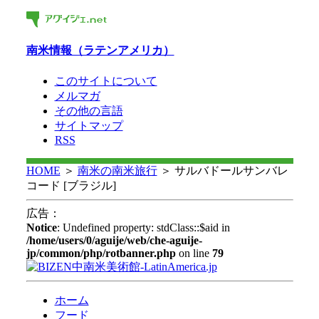
南米情報（ラテンアメリカ）
このサイトについて
メルマガ
その他の言語
サイトマップ
RSS
HOME
＞
南米の
南米旅行
＞
サルバドールサンバレ
コード [ブラジル]
広告：
Notice
: Undefined property: stdClass::$aid in
/home/users/0/aguije/web/che-aguije-
jp/common/php/rotbanner.php
on line
79
ホーム
フード