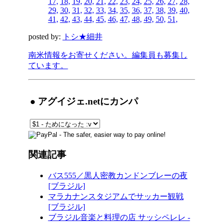
17,
18,
19,
20,
21,
22,
23,
24,
25,
26,
27,
28,
29,
30,
31,
32,
33,
34,
35,
36,
37,
38,
39,
40,
41,
42,
43,
44,
45,
46,
47,
48,
49,
50,
51,
posted by:
トシ★細井
南米情報をお寄せください。編集員も募集し
ています。
● アグイジェ.netにカンパ
関連記事
バス555／黒人密教カンドンブレーの夜
[ブラジル]
マラカナンスタジアムでサッカー観戦
[ブラジル]
ブラジル音楽と料理の店 サッシペレレ -