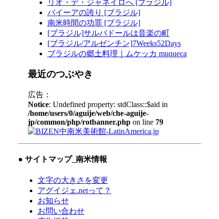
リオ・デ・ジャネイロへ [ブラジル]
バイーアの誇り [ブラジル]
南米時間の功罪 [ブラジル]
[ブラジル]サルバドールは音楽の町
[ブラジル/アルゼンチン]7Weeks52Days
ブラジルの郷土料理｜ムケッカ muqueca
最近のつぶやき
広告：
Notice
: Undefined property: stdClass::$aid in
/home/users/0/aguije/web/che-aguije-
jp/common/php/rotbanner.php
on line
79
● サイトマップ
_南米情報
文字の大きさを変更
アグイジェ.netって？
お知らせ
お問い合わせ