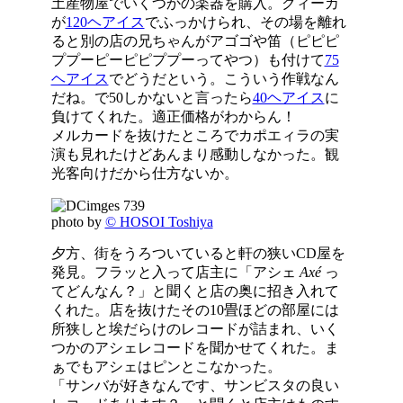
土産物屋でいくつかの楽器を購入。クィーカ
が
120ヘアイス
でふっかけられ、その場を離れ
ると別の店の兄ちゃんがアゴゴや笛（ピピピ
ププーピーピピププーってやつ）も付けて
75
ヘアイス
でどうだという。こういう作戦なん
だね。で50しかないと言ったら
40ヘアイス
に
負けてくれた。適正価格がわからん！
メルカードを抜けたところでカポエィラの実
演も見れたけどあんまり感動しなかった。観
光客向けだから仕方ないか。
photo by
© HOSOI Toshiya
夕方、街をうろついていると軒の狭いCD屋を
発見。フラッと入って店主に「アシェ
Axé
っ
てどんなん？」と聞くと店の奥に招き入れて
くれた。店を抜けたその10畳ほどの部屋には
所狭しと埃だらけのレコードが詰まれ、いく
つかのアシェレコードを聞かせてくれた。ま
ぁでもアシェはピンとこなかった。
「サンバが好きなんです、サンビスタの良い