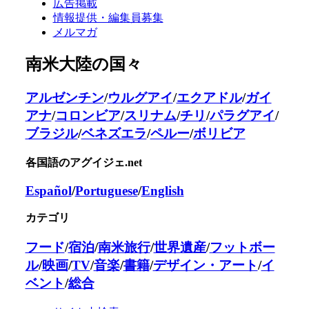
広告掲載
情報提供・編集員募集
メルマガ
南米大陸の国々
アルゼンチン
/
ウルグアイ
/
エクアドル
/
ガイ
アナ
/
コロンビア
/
スリナム
/
チリ
/
パラグアイ
/
ブラジル
/
ベネズエラ
/
ペルー
/
ボリビア
各国語のアグイジェ.net
Español
/
Portuguese
/
English
カテゴリ
フード
/
宿泊
/
南米旅行
/
世界遺産
/
フットボー
ル
/
映画
/
TV
/
音楽
/
書籍
/
デザイン・アート
/
イ
ベント
/
総合