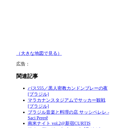
（大きな地図で見る）
広告：
関連記事
バス555／黒人密教カンドンブレーの夜
[ブラジル]
マラカナンスタジアムでサッカー観戦
[ブラジル]
ブラジル音楽と料理の店 サッシペレレ -
Saci Pererê
南米ナイト vol.2@新宿CURTIS