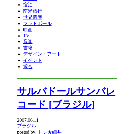
宿泊
南米旅行
世界遺産
フットボール
映画
TV
音楽
書籍
デザイン・アート
イベント
総合
サルバドールサンバレ
コード [ブラジル]
2007.06.11
ブラジル
posted by:
トシ★細井