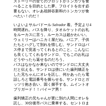
ストーリーの全てのプロットがトンカツを食
べることを目的とした夢。フロイトを出す必
要もない。オレあ祖師谷新和のトンカツが食
べたい！のだ！
いよいよサルバドール
Salvador
着。予定より4
時間遅れ。バスを降り、タオルケットのお礼
をルーカスに言う。ルーカスは超かわいい。
ウェミリーはハニカミ屋だね。バニア、子供
たちとハグして別れを惜しむ。サンドロはバ
ス停まで見送ってくれるとのこと。こんなに
も良くしてくれるサンドロ、でもこのお礼は
どうやったら返せるのだろう。
バスはなかなか来ないのでサンドロに大丈夫
だと伝える。サンドロは傍にいた歯列矯正を
した兄ちゃんにオレを託し、何かあったら電
話しろと電話番号を握らせる。サンドロとガ
ッツリ抱き合い、固く握手する。ムイントオ
ブリガード！！バイーア男！
歯列矯正の兄ちゃんが更に別の人間にオレを
託し、30分後市バスに乗車する。セントロま