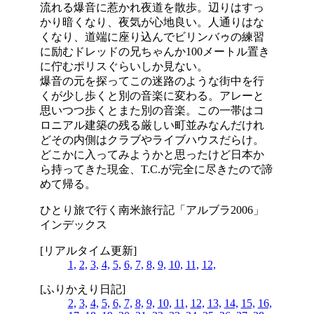
流れる爆音に惹かれ夜道を散歩。辺りはすっ
かり暗くなり、夜気が心地良い。人通りはな
くなり、道端に座り込んでビリンバゥの練習
に励むドレッドの兄ちゃんか100メートル置き
に佇むポリスぐらいしか見ない。
爆音の元を探ってこの迷路のような街中を行
くが少し歩くと別の音楽に変わる。アレーと
思いつつ歩くとまた別の音楽。この一帯はコ
ロニアル建築の残る厳しい町並みなんだけれ
どその内側はクラブやライブハウスだらけ。
どこかに入ってみようかと思ったけど日本か
ら持ってきた現金、T.C.が完全に尽きたので諦
めて帰る。
ひとり旅で行く南米旅行記「アルブラ2006」
インデックス
[リアルタイム更新]
1,
2,
3,
4,
5,
6,
7,
8,
9,
10,
11,
12,
[ふりかえり日記]
2,
3,
4,
5,
6,
7,
8,
9,
10,
11,
12,
13,
14,
15,
16,