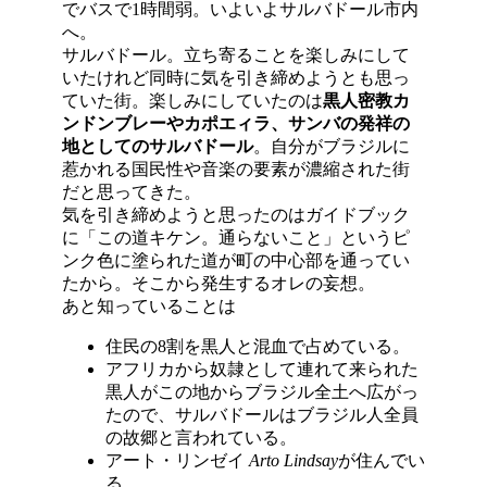
でバスで1時間弱。いよいよサルバドール市内
へ。
サルバドール。立ち寄ることを楽しみにして
いたけれど同時に気を引き締めようとも思っ
ていた街。楽しみにしていたのは
黒人密教カ
ンドンブレーやカポエィラ、サンバの発祥の
地としてのサルバドール
。自分がブラジルに
惹かれる国民性や音楽の要素が濃縮された街
だと思ってきた。
気を引き締めようと思ったのはガイドブック
に「この道キケン。通らないこと」というピ
ンク色に塗られた道が町の中心部を通ってい
たから。そこから発生するオレの妄想。
あと知っていることは
住民の8割を黒人と混血で占めている。
アフリカから奴隷として連れて来られた
黒人がこの地からブラジル全土へ広がっ
たので、サルバドールはブラジル人全員
の故郷と言われている。
アート・リンゼイ
Arto Lindsay
が住んでい
る。