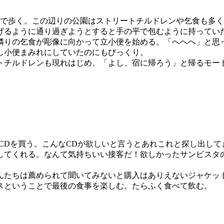
まで歩く。この辺りの公園はストリートチルドレンや乞食も多
げるように通り過ぎようとすると手の平で包むように持ってい
隣りの乞食が彫像に向かって立小便を始める。「へへへ」と思
し小便まみれにしていたのにもびっくり。
トチルドレンも現れはじめ、「よし、宿に帰ろう」と帰るモー
らCDを買う。こんなCDが欲しいと言うとあれこれと探し出し
してくれる。なんて気持ちいい接客だ！欲しかったサンビスタ
んたちは薦められて聞いてみないと購入はありえないジャケッ
スということで最後の食事を楽しむ。たらふく食べて飲む。