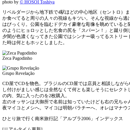
photo by
© HOSOI Toshiya
リベルダージから地下鉄で4駅ほどの中心地区（セントロ）
か食べてると周りの人々の視線もキツい。そんな視線から逃
はびっくり。公園を臨むドデカイ豪奢な彫像を眺めていると
のようにヒョロッとした乞食の尻を「スパーン！」と蹴り倒
夕闇が色濃くなってきた公園ではシンナー吸ってるストリー
た時は何ともホッとしました。
Zeca Pagodinho
Grupo Revelação
CD屋でCDを物色。ブラジルのCD屋では店員と相談しなが
し付けがましい感じは全然なくて何とも楽しそうにセレクト
の内、気に入ったのを2枚購入。
左のオッサンは大御所で名前は知っていたけども右の兄ちゃ
夜マイコとメシへ。マイコは明朝パラチーへ、オレはマナウ
ひとり旅で行く南米旅行記「アルブラ2006」インデックス
[リアルタイム更新]