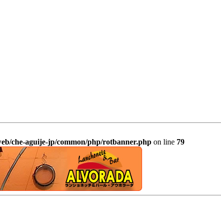
/web/che-aguije-jp/common/php/rotbanner.php
on line
79