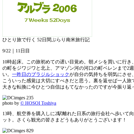
ひとり旅で行く 52日間ぶらり南米旅行記
9/22｜11日目
10時起床。この旅初めての遅い目覚め。朝メシを買いに行
の町をジワジワと北上、アマゾン河の河口の町ベレンまで2
い。
一昨日のブラジルショック
が自分の気持ちを弱気にさせ
こういった感覚は大切にすべきだと思う。裏を返せば一人旅
大きな転換に今ひとつ自信はもてなかったのですが今振り返
photo by
© HOSOI Toshiya
13時、航空券を購入しに2駅離れた日系の旅行会社へ歩いて
ット。さくら観光の皆さまどうもありがとうございます！