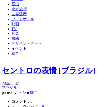
宿泊
南米旅行
世界遺産
フットボール
映画
TV
音楽
書籍
デザイン・アート
イベント
総合
セントロの表情 [ブラジル]
2007.03.12
ブラジル
posted by:
トシ★細井
コメント：
0
トラックバック：
0