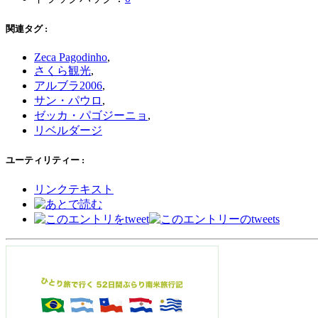
関連タグ :
Zeca Pagodinho
,
さくら観光
,
アルブラ2006
,
サン・パウロ
,
ゼッカ・パゴジーニョ
,
リベルダージ
ユーティリティー :
リンクテキスト