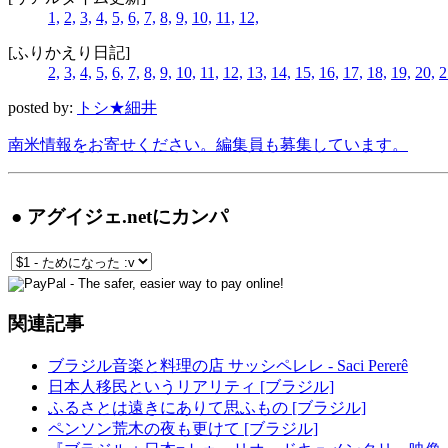
1,
2,
3,
4,
5,
6,
7,
8,
9,
10,
11,
12,
[ふりかえり日記]
2,
3,
4,
5,
6,
7,
8,
9,
10,
11,
12,
13,
14,
15,
16,
17,
18,
19,
20,
2
posted by:
トシ★細井
南米情報をお寄せください。編集員も募集しています。
● アグイジェ.netにカンパ
関連記事
ブラジル音楽と料理の店 サッシペレレ - Saci Pererê
日本人移民というリアリティ [ブラジル]
ふるさとは遠きにありて思ふもの [ブラジル]
ペンソン荒木の夜も更けて [ブラジル]