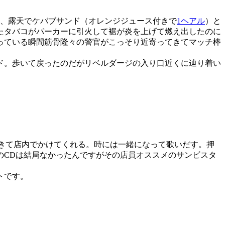
く、露天でケバブサンド（オレンジジュース付きで
1ヘアル
）と
たタバコがパーカーに引火して裾が炎を上げて燃え出したのに
っている瞬間筋骨隆々の警官がこっそり近寄ってきてマッチ棒
ド。歩いて戻ったのだがリベルダージの入り口近くに辿り着い
てきて店内でかけてくれる。時には一緒になって歌いだす。押
のCDは結局なかったんですがその店員オススメのサンビスタ
トです。