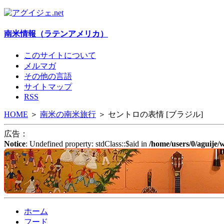
南米情報（ラテンアメリカ）
このサイトについて
メルマガ
その他の言語
サイトマップ
RSS
HOME
＞
南米の
南米旅行
＞
セントロの表情 [ブラジル]
広告：
Notice
: Undefined property: stdClass::$aid in
/home/users/0/aguije
ホーム
フード