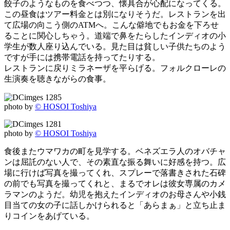
餃子のようなものを食べつつ、懐具合が心配になってくる。
この昼食はツアー料金とは別になりそうだ。レストランを出
て広場の向こう側のATMへ。こんな僻地でもお金を下ろせ
ることに関心しちゃう。道端で鼻をたらしたインディオの小
学生が数人座り込んでいる。見た目は貧しい子供たちのよう
ですが手には携帯電話を持ってたりする。
レストランに戻りミラネーザを平らげる。フォルクローレの
生演奏を聴きながらの食事。
photo by
© HOSOI Toshiya
photo by
© HOSOI Toshiya
食後またウマワカの町を見学する。ベネズエラ人のオバチャ
ンは屈託のない人で、その素直な振る舞いに好感を持つ。広
場に行けば写真を撮ってくれ、スプレーで落書きされた石碑
の前でも写真を撮ってくれと、まるでオレは彼女専属のカメ
ラマンのようだ。幼児を抱えたインディオのお母さんや小銭
目当ての女の子に話しかけられると「あらまぁ」と立ち止ま
りコインをあげている。