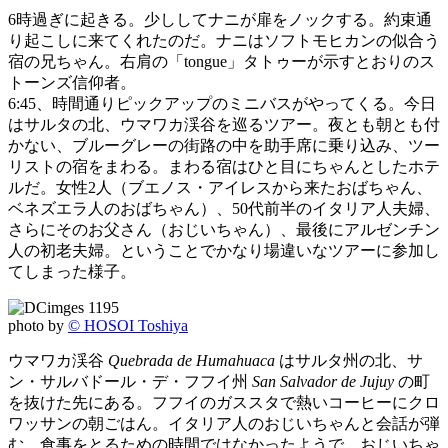
6時過ぎに起きる。少ししてナニが扉をノックする。約束通
り起こしに来てくれたのだ。ナニはソフトモヒカンの似合う
宿の兄ちゃん。右肩の「tongue」タトゥーが示すとおりのス
トーンズ信仰者。
6:45、時間通りピックアップのミニバスがやってくる。今日
はサルタの北、ウマワカ渓谷を巡るツアー。夜とも朝とも付
かない、ブルーグレーの街路の中を助手席に乗り込み、ツー
リストの宿をまわる。まわる宿はひと目にちゃんとしたホテ
ルだ。女性2人（ブエノス・アイレスから来たおばちゃん、
ベネズエラ人のおばちゃん）、50代前半のイタリア人夫婦、
さらにそのお父さん（おじいちゃん）、最後にアルゼンチン
人の初老夫婦。ということでかなり場違いなツアーに参加し
てしまった様子。
photo by
© HOSOI Toshiya
ウマワカ渓谷
Quebrada de Humahuaca
はサルタ州の北、サ
ン・サルバドール・デ・フフイ州
San Salvador de Jujuy
の町
を抜けた先にある。フフイのガススタで熱いコーヒーにクロ
ワッサンの朝ごはん。イタリア人のおじいちゃんと会話が弾
む。食事をとるための時間ではなかったようで、おじいちゃ