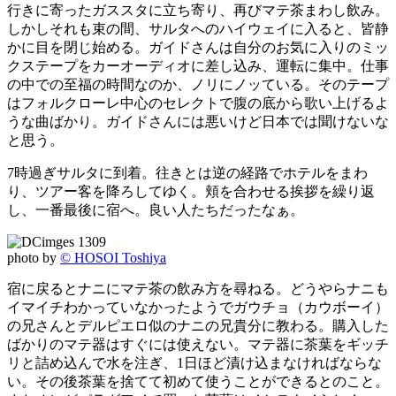
行きに寄ったガススタに立ち寄り、再びマテ茶まわし飲み。
しかしそれも束の間、サルタへのハイウェイに入ると、皆静
かに目を閉じ始める。ガイドさんは自分のお気に入りのミッ
クステープをカーオーディオに差し込み、運転に集中。仕事
の中での至福の時間なのか、ノリにノッている。そのテープ
はフォルクローレ中心のセレクトで腹の底から歌い上げるよ
うな曲ばかり。ガイドさんには悪いけど日本では聞けないな
と思う。
7時過ぎサルタに到着。往きとは逆の経路でホテルをまわ
り、ツアー客を降ろしてゆく。頬を合わせる挨拶を繰り返
し、一番最後に宿へ。良い人たちだったなぁ。
photo by
© HOSOI Toshiya
宿に戻るとナニにマテ茶の飲み方を尋ねる。どうやらナニも
イマイチわかっていなかったようでガウチョ（カウボーイ）
の兄さんとデルピエロ似のナニの兄貴分に教わる。購入した
ばかりのマテ器はすぐには使えない。マテ器に茶葉をギッチ
リと詰め込んで水を注ぎ、1日ほど漬け込まなければならな
い。その後茶葉を捨てて初めて使うことができるとのこと。