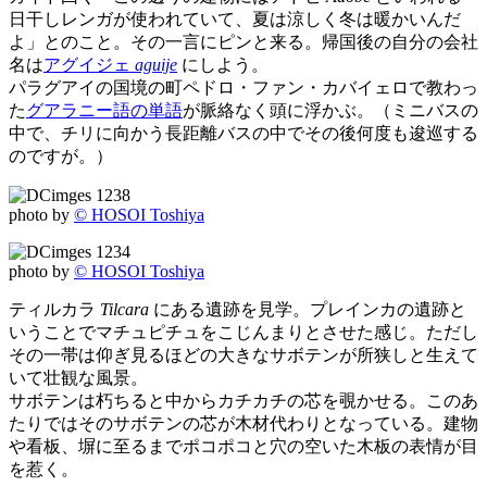
日干しレンガが使われていて、夏は涼しく冬は暖かいんだ
よ」とのこと。その一言にピンと来る。帰国後の自分の会社
名は
アグイジェ
aguije
にしよう。
パラグアイの国境の町ペドロ・ファン・カバイェロで教わっ
た
グアラニー語の単語
が脈絡なく頭に浮かぶ。（ミニバスの
中で、チリに向かう長距離バスの中でその後何度も逡巡する
のですが。）
photo by
© HOSOI Toshiya
photo by
© HOSOI Toshiya
ティルカラ
Tilcara
にある遺跡を見学。プレインカの遺跡と
いうことでマチュピチュをこじんまりとさせた感じ。ただし
その一帯は仰ぎ見るほどの大きなサボテンが所狭しと生えて
いて壮観な風景。
サボテンは朽ちると中からカチカチの芯を覗かせる。このあ
たりではそのサボテンの芯が木材代わりとなっている。建物
や看板、塀に至るまでポコポコと穴の空いた木板の表情が目
を惹く。