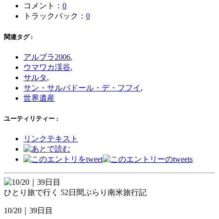
コメント：
0
トラックバック：
0
関連タグ :
アルブラ2006
,
ウマワカ渓谷
,
サルタ
,
サン・サルバドール・デ・フフイ
,
世界遺産
ユーティリティー :
リンクテキスト
ひとり旅で行く 52日間ぶらり南米旅行記
10/20｜39日目