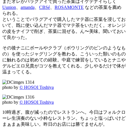
またオレがパラグアイで買った茶葉はイケテナイらしく
Uunion
、
amanda
、
CBSé
、
ROSAMONTE
などの茶葉を薦め
られる。
ということでパラグアイで購入したマテ器に茶葉を浸してお
いて、既に使い込んだマテ器でマテ茶をいただく。オレンジ
の皮をナイフで削ぎ、茶葉に混ぜる。ん〜美味。聞いておい
て良かった。
その後ナニにボールやクラブ（ボウリングのピンのようなも
の）を使ったジャグリングを教わる。こういった類いのもの
に触れるのは初めての経験。中庭で練習をしているとナニや
デルピエロ兄貴がコツを教えてくれる。少しやるだけで体が
温まってくる。
photo by
© HOSOI Toshiya
photo by
© HOSOI Toshiya
10時過ぎ。腹が減ったのでレストランへ。今日はフォルクロ
ーレ生演奏のない小粋なレストラン。ちょっと塩っぱいけど
まぁまぁ美味しい。昨日のお店には勝てませんが。