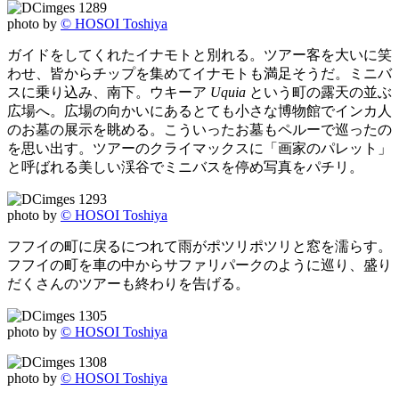
photo by
© HOSOI Toshiya
ガイドをしてくれたイナモトと別れる。ツアー客を大いに笑
わせ、皆からチップを集めてイナモトも満足そうだ。ミニバ
スに乗り込み、南下。ウキーア
Uquia
という町の露天の並ぶ
広場へ。広場の向かいにあるとても小さな博物館でインカ人
のお墓の展示を眺める。こういったお墓もペルーで巡ったの
を思い出す。ツアーのクライマックスに「画家のパレット」
と呼ばれる美しい渓谷でミニバスを停め写真をパチリ。
photo by
© HOSOI Toshiya
フフイの町に戻るにつれて雨がポツリポツリと窓を濡らす。
フフイの町を車の中からサファリパークのように巡り、盛り
だくさんのツアーも終わりを告げる。
photo by
© HOSOI Toshiya
photo by
© HOSOI Toshiya