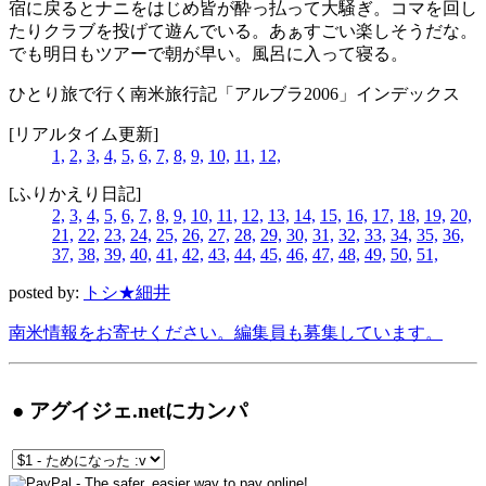
宿に戻るとナニをはじめ皆が酔っ払って大騒ぎ。コマを回し
たりクラブを投げて遊んでいる。あぁすごい楽しそうだな。
でも明日もツアーで朝が早い。風呂に入って寝る。
ひとり旅で行く南米旅行記「アルブラ2006」インデックス
[リアルタイム更新]
1,
2,
3,
4,
5,
6,
7,
8,
9,
10,
11,
12,
[ふりかえり日記]
2,
3,
4,
5,
6,
7,
8,
9,
10,
11,
12,
13,
14,
15,
16,
17,
18,
19,
20,
21,
22,
23,
24,
25,
26,
27,
28,
29,
30,
31,
32,
33,
34,
35,
36,
37,
38,
39,
40,
41,
42,
43,
44,
45,
46,
47,
48,
49,
50,
51,
posted by:
トシ★細井
南米情報をお寄せください。編集員も募集しています。
● アグイジェ.netにカンパ