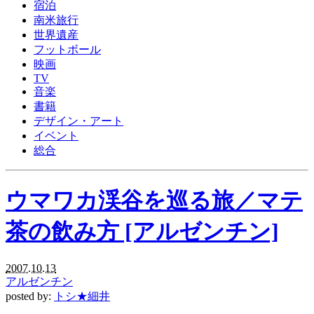
宿泊
南米旅行
世界遺産
フットボール
映画
TV
音楽
書籍
デザイン・アート
イベント
総合
ウマワカ渓谷を巡る旅／マテ
茶の飲み方 [アルゼンチン]
2007.10.13
アルゼンチン
posted by:
トシ★細井