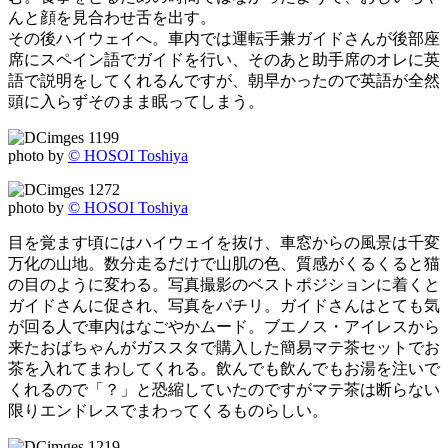
んと顔を見合わせ舌を出す。
その後ハイウェイへ。車内では運転手兼ガイドさんが後部座
席にスペイン語でガイドを行い、そのあと助手席のオレに英
語で説明をしてくれるんですが、朝早かったので英語が全然
頭に入らずそのまま眠ってしまう。
photo by
© HOSOI Toshiya
photo by
© HOSOI Toshiya
目を覚ます頃にはハイウェイを抜け、車窓からの風景は千変
万化の山地。数分走るだけで山肌の色、質感がくるくると猫
の目のように変わる。写真撮影のベストポジションに着くと
ガイドさんに促され、写真をパチリ。ガイドさんはとても気
が回る人で車内はなごやかムード。ブエノス・アイレスから
来たおばちゃんがガススタで購入した簡易マテ茶セットでお
茶を入れてまわしてくれる。飲んでも飲んでもお湯を注いで
くれるので「？」と恐縮していたのですがマテ茶は断らない
限りエンドレスでまわってくるものらしい。