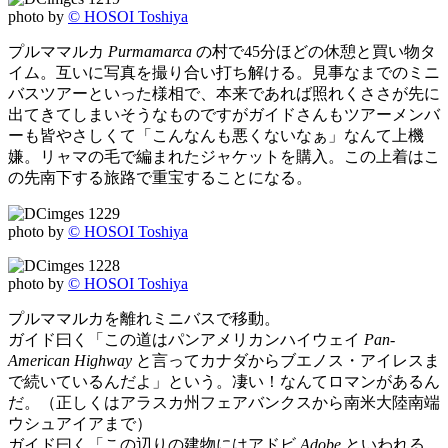
photo by
© HOSOI Toshiya
プルママルカ
Purmamarca
の村で45分ほどの休憩と買い物タ
イム。互いに写真を撮り合い打ち解ける。見事なまでのミニ
バスツアーといった様相で、本来であれば照れくささが先に
出てきてしまいそうなものですがガイドさんもツアーメンバ
ーも皆やさしくて「こんなんも悪くないなぁ」なんて上機
嫌。リャマの毛で編まれたジャケットを購入。この上着はこ
の先南下する旅路で重宝することになる。
photo by
© HOSOI Toshiya
photo by
© HOSOI Toshiya
プルママルカを離れミニバスで移動。
ガイド曰く「この道はパンアメリカンハイウェイ
Pan-
American Highway
と言ってカナダからブエノス・アイレスま
で続いているんだよ」という。凄い！なんてロマンがあるん
だ。（正しくはアラスカ州フェアバンクスから南米大陸南端
ウシュアイアまで）
ガイド曰く「この辺りの建物にはアドビ
Adobe
といわれる