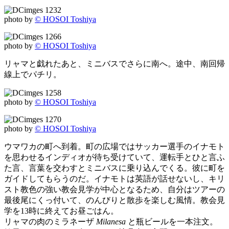
photo by
© HOSOI Toshiya
photo by
© HOSOI Toshiya
リャマと戯れたあと、ミニバスでさらに南へ。途中、南回帰
線上でパチリ。
photo by
© HOSOI Toshiya
photo by
© HOSOI Toshiya
ウマワカの町へ到着。町の広場ではサッカー選手のイナモト
を思わせるインディオが待ち受けていて、運転手とひと言ふ
た言、言葉を交わすとミニバスに乗り込んでくる。彼に町を
ガイドしてもらうのだ。イナモトは英語が話せないし、キリ
スト教色の強い教会見学が中心となるため、自分はツアーの
最後尾にくっ付いて、のんびりと散歩を楽しむ風情。教会見
学を13時に終えてお昼ごはん。
リャマの肉のミラネーザ
Milanesa
と瓶ビールを一本注文。