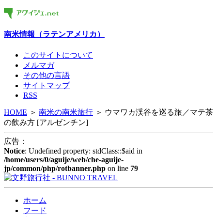
南米情報（ラテンアメリカ）
このサイトについて
メルマガ
その他の言語
サイトマップ
RSS
HOME
＞
南米の
南米旅行
＞
ウマワカ渓谷を巡る旅／マテ茶
の飲み方 [アルゼンチン]
広告：
Notice
: Undefined property: stdClass::$aid in
/home/users/0/aguije/web/che-aguije-
jp/common/php/rotbanner.php
on line
79
ホーム
フード