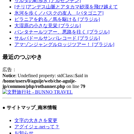
サルタの町歩き [アルゼンチン]
[チリ]アンデス山脈とアタカマ砂漠を飛び越えて
氷河を歩く／バスクの友人 [パタゴニア]
ピラニアを釣る／馬を駆ける [ブラジル]
大湿原の小さな見栄 [ブラジル]
パンタナールツアー、悪路を往く [ブラジル]
サルバドールサンバレコード [ブラジル]
アマゾンジャングルロッジツアー！ [ブラジル]
最近のつぶやき
広告：
Notice
: Undefined property: stdClass::$aid in
/home/users/0/aguije/web/che-aguije-
jp/common/php/rotbanner.php
on line
79
● サイトマップ
_南米情報
文字の大きさを変更
アグイジェ.netって？
お知らせ