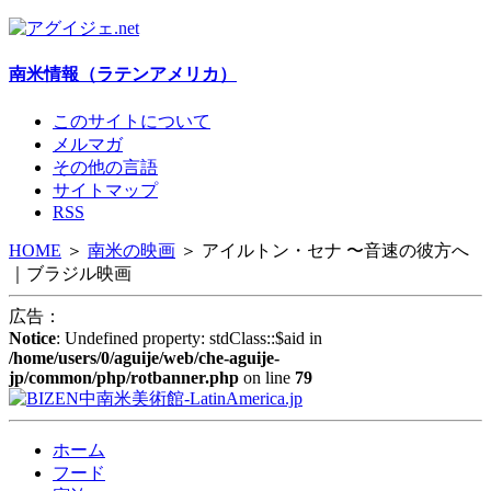
南米情報（ラテンアメリカ）
このサイトについて
メルマガ
その他の言語
サイトマップ
RSS
HOME
＞
南米の
映画
＞
アイルトン・セナ 〜音速の彼方へ
｜ブラジル映画
広告：
Notice
: Undefined property: stdClass::$aid in
/home/users/0/aguije/web/che-aguije-
jp/common/php/rotbanner.php
on line
79
ホーム
フード