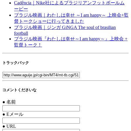
Cadência｜Nike社によるブラジリアンフットボールム
ービー
ブラジル映画｜わたしは幸せ ～I am happy～ 上映会+監
督トークショーに行ってきました
ブラジル映画｜ジンガ GiNGA The soul of brasilian
football
ブラジル映画『わたしは幸せ～I am happy～』上映会 +
監督トーク！
トラックバック
コメントくださいな
● 名前
● Eメール
● URL