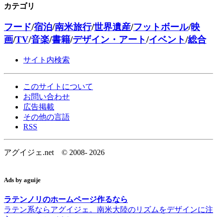
カテゴリ
フード
/
宿泊
/
南米旅行
/
世界遺産
/
フットボール
/
映
画
/
TV
/
音楽
/
書籍
/
デザイン・アート
/
イベント
/
総合
サイト内検索
このサイトについて
お問い合わせ
広告掲載
その他の言語
RSS
アグイジェ.net © 2008-
2026
Ads by aguije
ラテンノリのホームページ作るなら
ラテン系ならアグイジェ。南米大陸のリズムをデザインに注