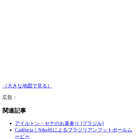
（大きな地図で見る）
広告：
関連記事
アイルトン・セナのお墓参り [ブラジル]
Cadência｜Nike社によるブラジリアンフットボールム
ービー