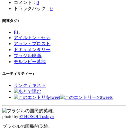
コメント：
0
トラックバック：
0
関連タグ :
F1
,
アイルトン・セナ
,
アラン・プロスト
,
ドキュメンタリー
,
ブラジル映画
,
モルンビー墓地
ユーティリティー :
リンクテキスト
photo by
© HOSOI Toshiya
ブラジルの国民的英雄。