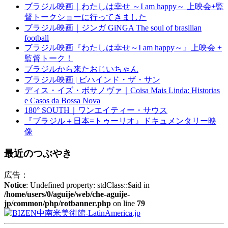
ブラジル映画｜わたしは幸せ ～I am happy～ 上映会+監
督トークショーに行ってきました
ブラジル映画｜ジンガ GiNGA The soul of brasilian
football
ブラジル映画『わたしは幸せ～I am happy～』上映会 +
監督トーク！
ブラジルから来たおじいちゃん
ブラジル映画 | ビハインド・ザ・サン
ディス・イズ・ボサノヴァ｜Coisa Mais Linda: Historias
e Casos da Bossa Nova
180° SOUTH｜ワンエイティー・サウス
『ブラジル＋日本=トゥーリオ』ドキュメンタリー映
像
最近のつぶやき
広告：
Notice
: Undefined property: stdClass::$aid in
/home/users/0/aguije/web/che-aguije-
jp/common/php/rotbanner.php
on line
79