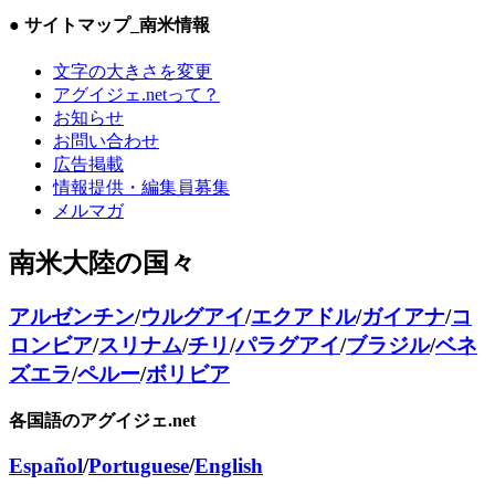
● サイトマップ
_南米情報
文字の大きさを変更
アグイジェ.netって？
お知らせ
お問い合わせ
広告掲載
情報提供・編集員募集
メルマガ
南米大陸の国々
アルゼンチン
/
ウルグアイ
/
エクアドル
/
ガイアナ
/
コ
ロンビア
/
スリナム
/
チリ
/
パラグアイ
/
ブラジル
/
ベネ
ズエラ
/
ペルー
/
ボリビア
各国語のアグイジェ.net
Español
/
Portuguese
/
English