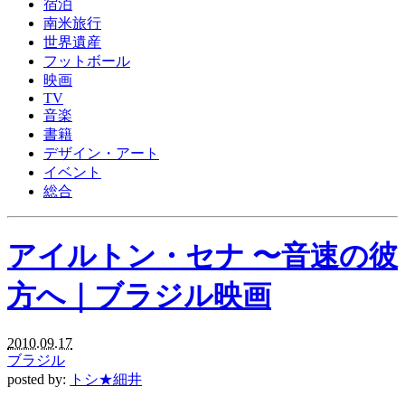
宿泊
南米旅行
世界遺産
フットボール
映画
TV
音楽
書籍
デザイン・アート
イベント
総合
アイルトン・セナ 〜音速の彼
方へ｜ブラジル映画
2010.09.17
ブラジル
posted by:
トシ★細井